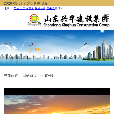
2026-08-07 7:01:46 星期五
XCP
宣传片
当前位置：
网站首页
宣传片