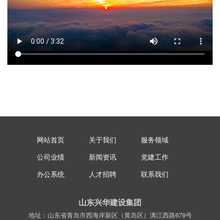
网站首页
关于我们
服务领域
公司业绩
新闻资讯
党建工作
办公系统
人才招聘
联系我们
山东兴华建设集团
地址：山东省青岛市西海岸新区（黄岛区）漓江西路679号