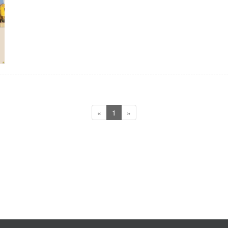
«
1
»