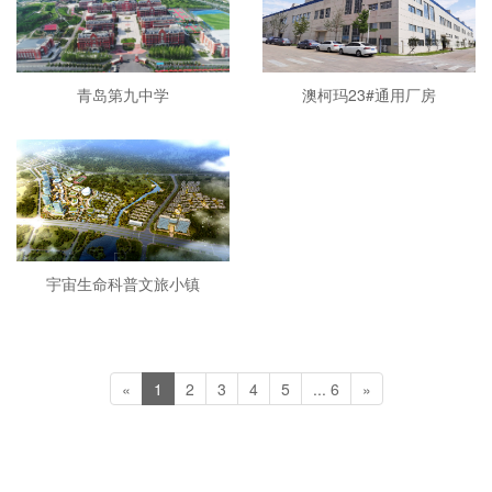
青岛第九中学
澳柯玛23#通用厂房
宇宙生命科普文旅小镇
«
1
2
3
4
5
... 6
»