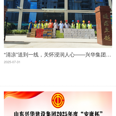
“清凉”送到一线，关怀浸润人心——兴华集团工会开展“ 夏送清凉”慰问活动
2025-07-31