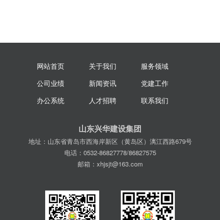
网站首页
关于我们
服务领域
公司业绩
新闻资讯
党建工作
办公系统
人才招聘
联系我们
山东兴华建设集团
地址：山东省青岛市西海岸新区（黄岛区）漓江西路679号
电话：0532-86827778/86827575
邮箱：xhjsjt@163.com