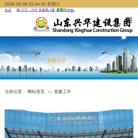
2026-08-08 22:44:31 星期六
PARTY BUILDING
党建工作
当前位置：
网站首页
党建工作