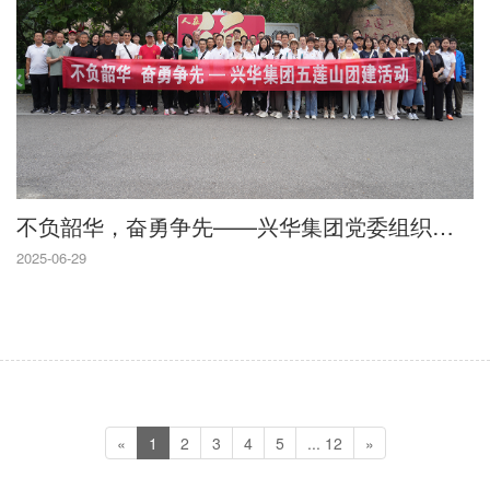
不负韶华，奋勇争先——兴华集团党委组织团建活动
2025-06-29
«
1
2
3
4
5
... 12
»