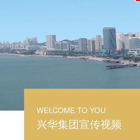
WELCOME TO YOU
兴华集团宣传视频