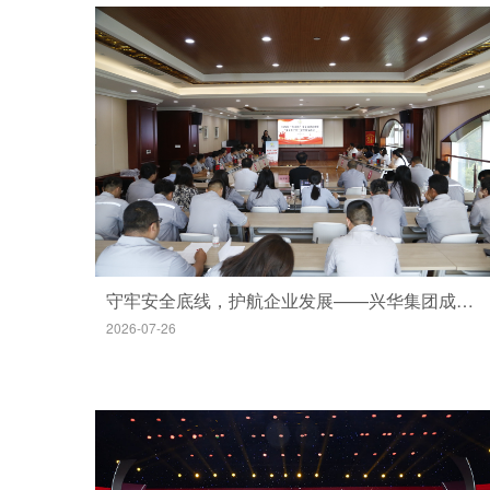
守牢安全底线，护航企业发展——兴华集团成功举办2026年“鲁安杯”安全知识竞赛暨“安全生产月”安全员交流会
2026-07-26