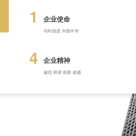
1
企业使命
与时俱进 兴我中华
4
企业精神
诚信 和谐 创新 超越