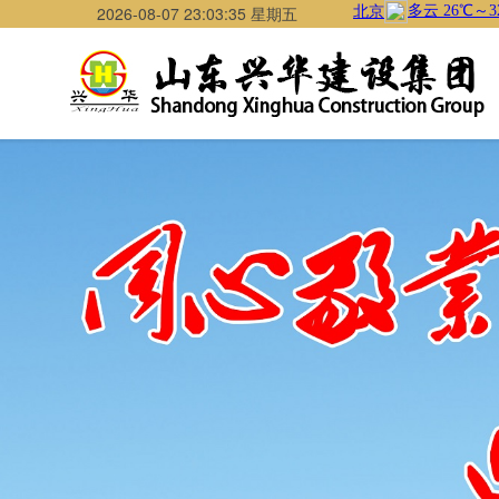
2026-08-07 23:03:37 星期五