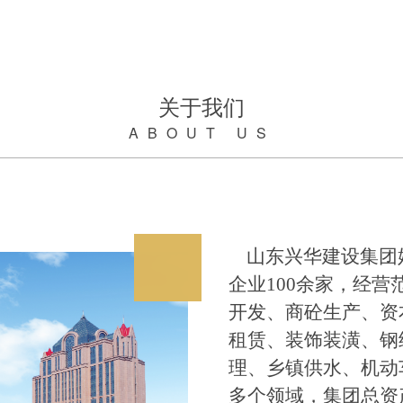
关于我们
ABOUT US
山东兴华建设集团始
企业100余家，经
开发、商砼生产、资
租赁、装饰装潢、钢
理、乡镇供水、机动
多个领域，集团总资产