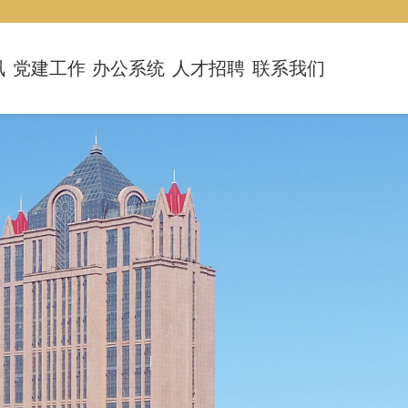
讯
党建工作
办公系统
人才招聘
联系我们