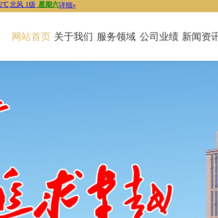
网站首页
关于我们
服务领域
公司业绩
新闻资