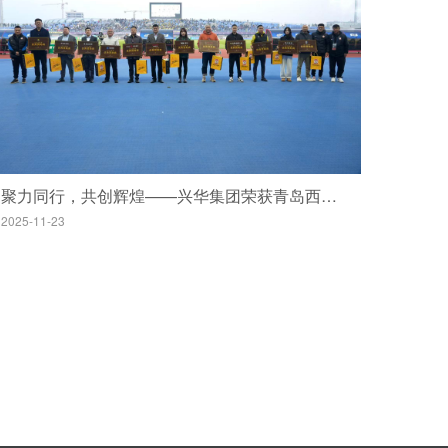
聚力同行，共创辉煌——兴华集团荣获青岛西海岸足球俱乐部2025赛季优秀赞助商
2025-11-23